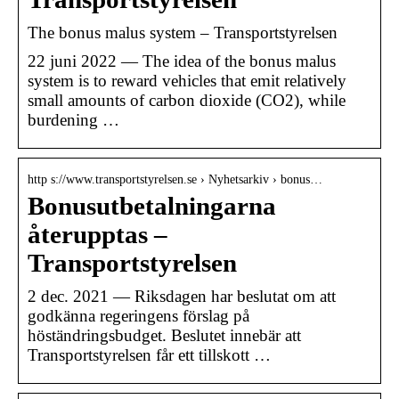
The bonus malus system – Transportstyrelsen
22 juni 2022 — The idea of the bonus malus
system is to reward vehicles that emit relatively
small amounts of carbon dioxide (CO2), while
burdening …
http s://www.transportstyrelsen.se › Nyhetsarkiv › bonus…
Bonusutbetalningarna
återupptas –
Transportstyrelsen
2 dec. 2021 — Riksdagen har beslutat om att
godkänna regeringens förslag på
höständringsbudget. Beslutet innebär att
Transportstyrelsen får ett tillskott …