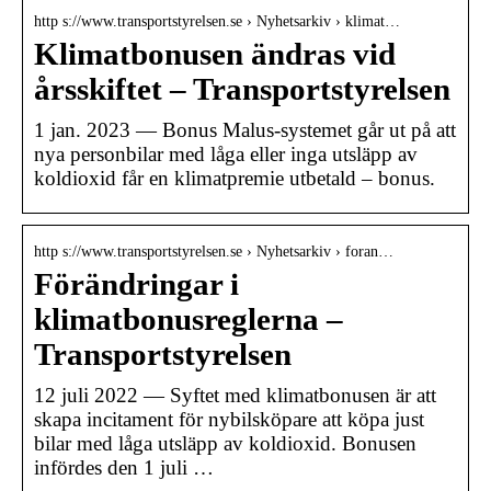
http s://www.transportstyrelsen.se › Nyhetsarkiv › klimat…
Klimatbonusen ändras vid
årsskiftet – Transportstyrelsen
1 jan. 2023 — Bonus Malus-systemet går ut på att
nya personbilar med låga eller inga utsläpp av
koldioxid får en klimatpremie utbetald – bonus.
http s://www.transportstyrelsen.se › Nyhetsarkiv › foran…
Förändringar i
klimatbonusreglerna –
Transportstyrelsen
12 juli 2022 — Syftet med klimatbonusen är att
skapa incitament för nybilsköpare att köpa just
bilar med låga utsläpp av koldioxid. Bonusen
infördes den 1 juli …