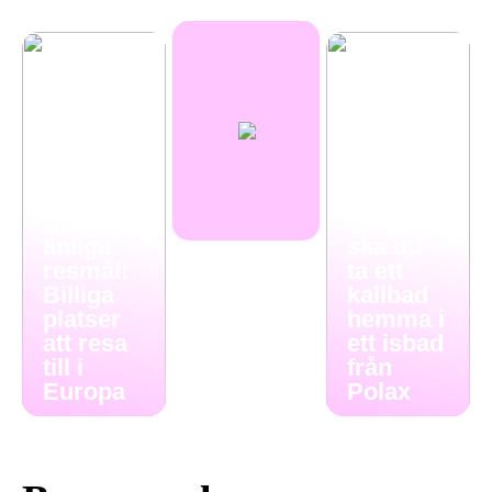
Budgetv
Därför
änliga
ska du
resmål:
ta ett
Billiga
kallbad
platser
hemma i
att resa
ett isbad
till i
från
Europa
Polax