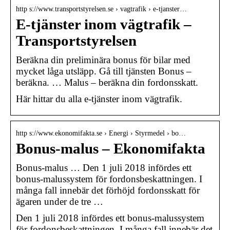
http s://www.transportstyrelsen.se › vagtrafik › e-tjanster…
E-tjänster inom vägtrafik –
Transportstyrelsen
Beräkna din preliminära bonus för bilar med
mycket låga utsläpp. Gå till tjänsten Bonus –
beräkna. … Malus – beräkna din fordonsskatt.
Här hittar du alla e-tjänster inom vägtrafik.
http s://www.ekonomifakta.se › Energi › Styrmedel › bo…
Bonus-malus – Ekonomifakta
Bonus-malus … Den 1 juli 2018 infördes ett
bonus-malussystem för fordonsbeskattningen. I
många fall innebär det förhöjd fordonsskatt för
ägaren under de tre …
Den 1 juli 2018 infördes ett bonus-malussystem
för fordonsbeskattningen. I många fall innebär det