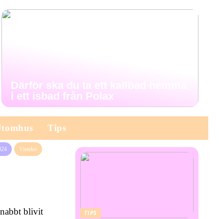
Därför ska du ta ett kallbad hemma
i ett isbad från Polax
Utomhus
Tips
024
Vistelse
nabbt blivit
TIPS