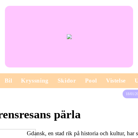
Bil
Kryssning
Skidor
Pool
Vistelse
18/01/2
ensresans pärla
Gdansk, en stad rik på historia och kultur, har s