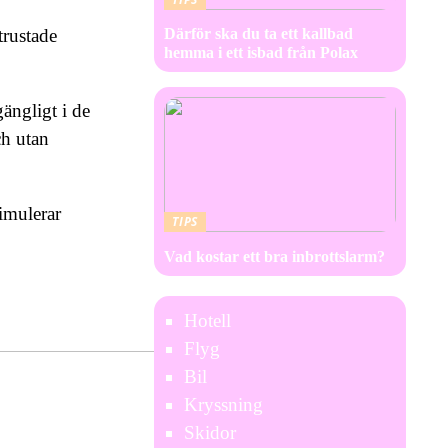
trustade
Därför ska du ta ett kallbad
hemma i ett isbad från Polax
ängligt i de
ch utan
imulerar
TIPS
Vad kostar ett bra inbrottslarm?
Hotell
Flyg
Bil
Kryssning
Skidor