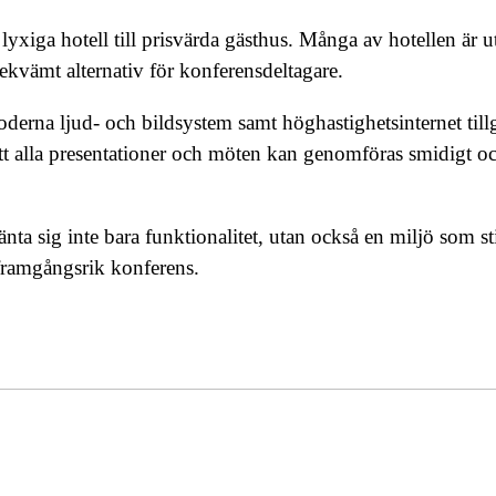
 lyxiga hotell till prisvärda gästhus. Många av hotellen är u
ekvämt alternativ för konferensdeltagare.
rna ljud- och bildsystem samt höghastighetsinternet tillg
r att alla presentationer och möten kan genomföras smidigt o
ta sig inte bara funktionalitet, utan också en miljö som st
 framgångsrik konferens.