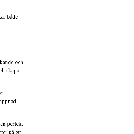
kar både
erkande och
och skapa
er
slappnad
 en perfekt
ter på ett