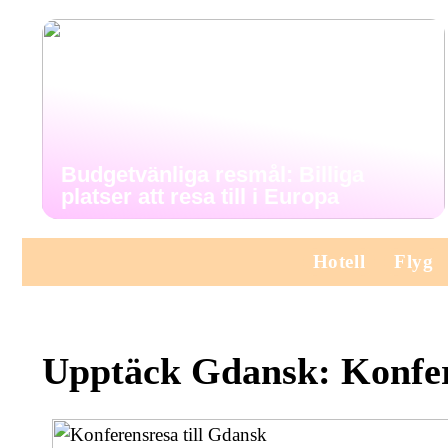
Budgetvänliga resmål: Billiga
platser att resa till i Europa
Hotell
Flyg
Upptäck Gdansk: Konfer