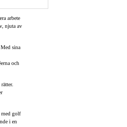
era arbete
v, njuta av
. Med sina
éerna och
rätter.
er
h med golf
nde i en