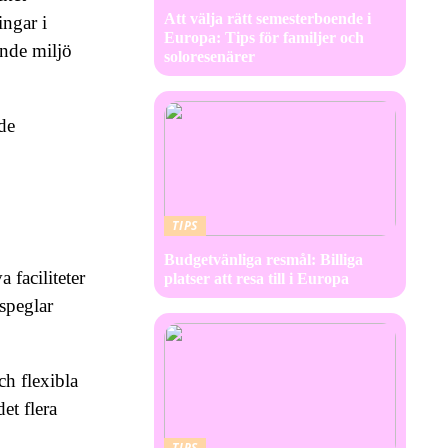
Att välja rätt semesterboende i
ngar i
Europa: Tips för familjer och
ande miljö
soloresenärer
åde
TIPS
Budgetvänliga resmål: Billiga
 faciliteter
platser att resa till i Europa
speglar
h flexibla
et flera
TIPS