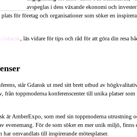
avspeglas i dess växande ekonomi och investeri
iv plats för företag och organisationer som söker en inspirer
a Gdansk
, läs vidare för tips och råd för att göra din resa b
renser
nferens, står Gdansk ut med sitt brett utbud av högkvalitativa
v, från toppmoderna konferenscenter till unika platser som 
nsk är AmberExpo, som med sin toppmoderna utrustning oc
v evenemang. För de som söker en mer unik miljö, finns d
 har omvandlats till inspirerande mötesplatser.