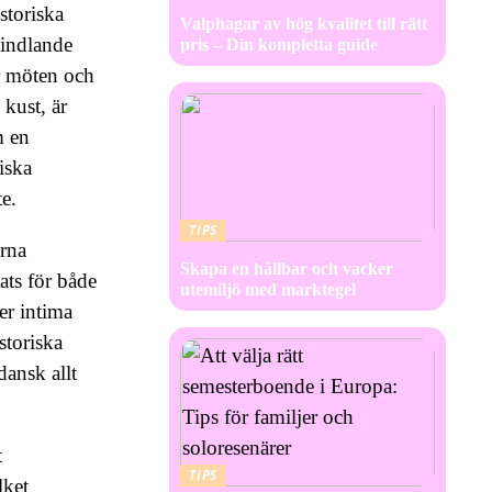
storiska
Valphagar av hög kvalitet till rätt
vindlande
pris – Din kompletta guide
r möten och
kust, är
m en
iska
e.
TIPS
rna
Skapa en hållbar och vacker
ats för både
utemiljö med marktegel
er intima
storiska
dansk allt
t
TIPS
lket