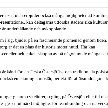
ferenser, utan erbjuder också många möjligheter att kombin
resentationer, kan deltagarna utforska stadens rika kulturar
åde är underhållande och avkopplande.
um i sig, bjuder på en fascinerande promenad genom tiden
org är det en plats där historia möter nutid. Här kan
seer eller helt enkelt slappna av på någon av de många caf
r känd för sin färska Östersjöfisk och traditionella polska 
 också en charmig atmosfär, perfekt för affärsmiddagar ell
ngar genom cykelturer, segling på Östersjön eller till oc
eter ger en utmärkt möjlighet för teambuilding och nätverka