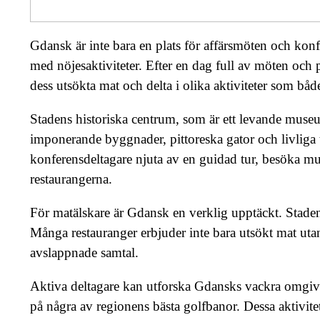
Gdansk är inte bara en plats för affärsmöten och kon
med nöjesaktiviteter. Efter en dag full av möten och p
dess utsökta mat och delta i olika aktiviteter som b
Stadens historiska centrum, som är ett levande muse
imponerande byggnader, pittoreska gator och livliga t
konferensdeltagare njuta av en guidad tur, besöka mu
restaurangerna.
För matälskare är Gdansk en verklig upptäckt. Staden ä
Många restauranger erbjuder inte bara utsökt mat utan
avslappnade samtal.
Aktiva deltagare kan utforska Gdansks vackra omgivni
på några av regionens bästa golfbanor. Dessa aktivit