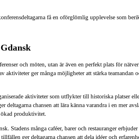
onferensdeltagarna få en oförglömlig upplevelse som beri
i Gdansk
nferenser och möten, utan är även en perfekt plats för nätv
v aktiviteter ger många möjligheter att stärka teamandan 
iserade aktiviteter som utflykter till historiska platser ell
ger deltagarna chansen att lära känna varandra i en mer av
h ökad produktivitet.
ansk. Stadens många caféer, barer och restauranger erbjuder
llfällen ger deltagarna chansen att dela idéer och erfarenhe