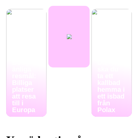
Budgetv
Därför
änliga
ska du
resmål:
ta ett
Billiga
kallbad
platser
hemma i
att resa
ett isbad
till i
från
Europa
Polax