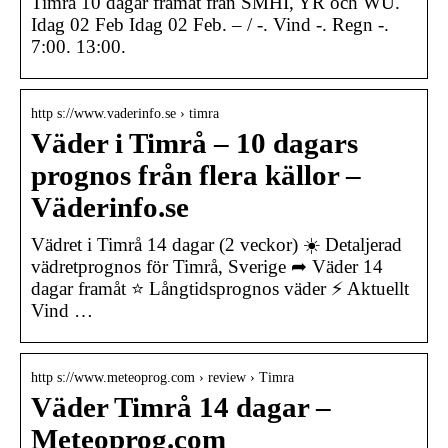
Timrå 10 dagar framåt från SMHI, YR och WU.
Idag 02 Feb Idag 02 Feb. – / -. Vind -. Regn -.
7:00. 13:00.
http s://www.vaderinfo.se › timra
Väder i Timrå – 10 dagars
prognos från flera källor –
Väderinfo.se
Vädret i Timrå 14 dagar (2 veckor) ☀️ Detaljerad
vädretprognos för Timrå, Sverige ➦ Väder 14
dagar framåt ⭐ Långtidsprognos väder ⚡ Aktuellt
Vind …
http s://www.meteoprog.com › review › Timra
Väder Timrå 14 dagar –
Meteoprog.com