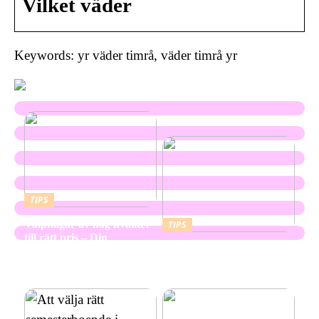
Vilket väder
Keywords: yr väder timrå, väder timrå yr
TIPS
Valphagar av hög kvalitet
TIPS
till rätt pris – Din
Skapa en hållbar och
kompletta guide
vacker utemiljö med
marktegel