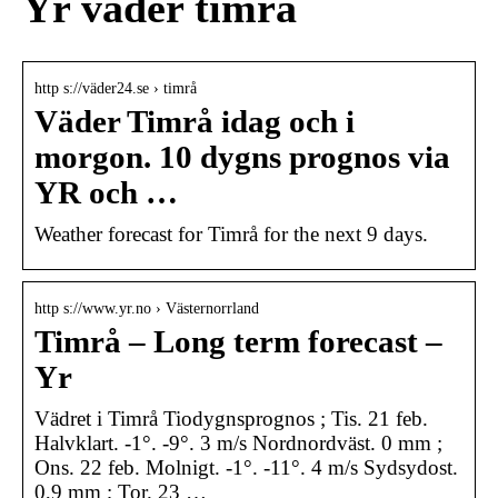
Yr väder timrå
http s://väder24.se › timrå
Väder Timrå idag och i
morgon. 10 dygns prognos via
YR och …
Weather forecast for Timrå for the next 9 days.
http s://www.yr.no › Västernorrland
Timrå – Long term forecast –
Yr
Vädret i Timrå Tiodygnsprognos ; Tis. 21 feb.
Halvklart. -1°. -9°. 3 m/s Nordnordväst. 0 mm ;
Ons. 22 feb. Molnigt. -1°. -11°. 4 m/s Sydsydost.
0,9 mm ; Tor. 23 …