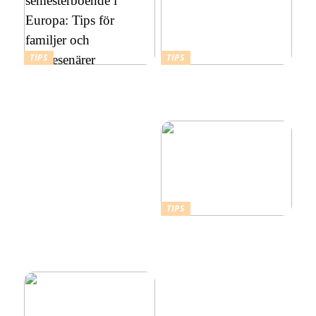
TIPS
TIPS
Att välja rätt
Budgetvänliga resmål:
semesterboende i Europa:
Billiga platser att resa till i
Tips för familjer och
Europa
soloresenärer
TIPS
Därför ska du ta ett
kallbad hemma i ett isbad
från Polax