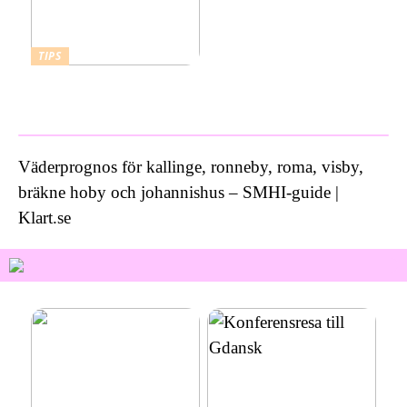
TIPS
Vad kostar ett bra
inbrottslarm?
Väderprognos för kallinge, ronneby, roma, visby,
bräkne hoby och johannishus – SMHI-guide |
Klart.se