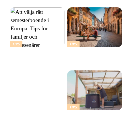
marktegel
TIPS
TIPS
Att välja rätt
Budgetvänliga resmål:
semesterboende i Europa:
Billiga platser att resa till i
Tips för familjer och
Europa
soloresenärer
TIPS
Därför ska du ta ett
kallbad hemma i ett isbad
från Polax