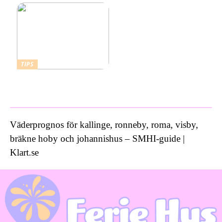
TIPS
Vad kostar ett bra
inbrottslarm?
Väderprognos för kallinge, ronneby, roma, visby,
bräkne hoby och johannishus – SMHI-guide |
Klart.se