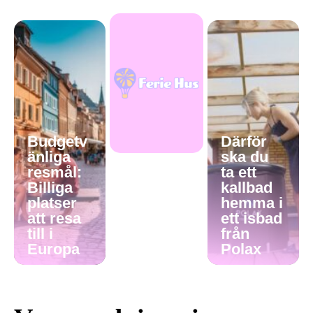
Budgetv
Därför
änliga
ska du
resmål:
ta ett
Billiga
kallbad
platser
hemma i
att resa
ett isbad
till i
från
Europa
Polax