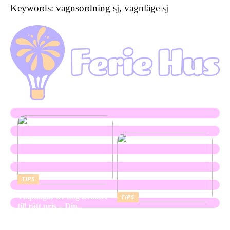
Keywords: vagnsordning sj, vagnläge sj
TIPS
Valphagar av hög kvalitet
TIPS
till rätt pris – Din
Skapa en hållbar och
kompletta guide
vacker utemiljö med