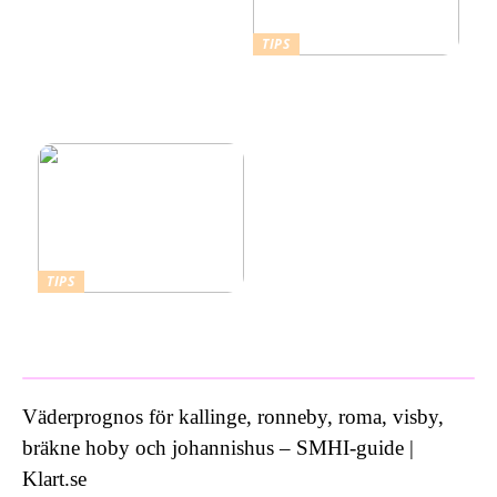
TIPS
Därför ska du ta ett
kallbad hemma i ett isbad
från Polax
TIPS
Vad kostar ett bra
inbrottslarm?
Väderprognos för kallinge, ronneby, roma, visby,
bräkne hoby och johannishus – SMHI-guide |
Klart.se