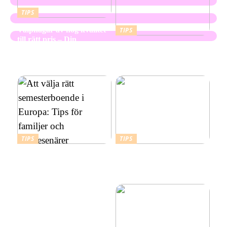
TIPS
Valphagar av hög kvalitet
TIPS
till rätt pris – Din
Skapa en hållbar och
kompletta guide
vacker utemiljö med
marktegel
TIPS
TIPS
Att välja rätt
Budgetvänliga resmål:
semesterboende i Europa:
Billiga platser att resa till i
Tips för familjer och
Europa
soloresenärer