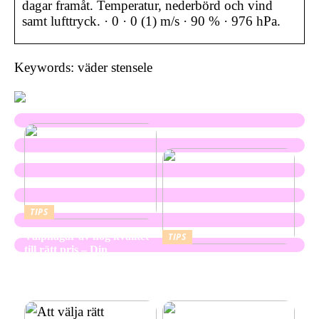
dagar framåt. Temperatur, nederbörd och vind
samt lufttryck. · 0 · 0 (1) m/s · 90 % · 976 hPa.
Keywords: väder stensele
TIPS
Valphagar av hög kvalitet
TIPS
till rätt pris – Din
Skapa en hållbar och
kompletta guide
vacker utemiljö med
marktegel