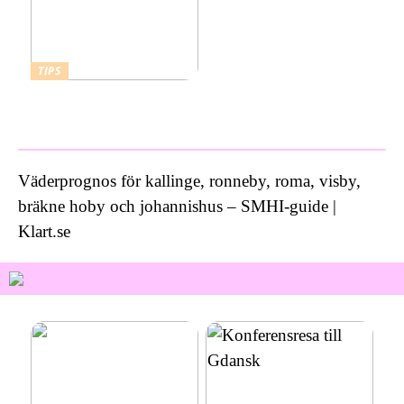
TIPS
Vad kostar ett bra
inbrottslarm?
Väderprognos för kallinge, ronneby, roma, visby,
bräkne hoby och johannishus – SMHI-guide |
Klart.se