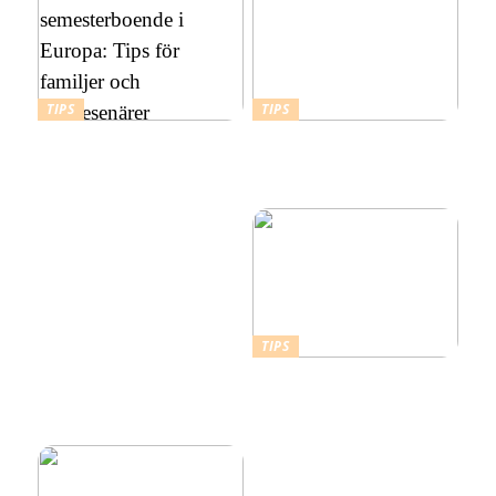
TIPS
TIPS
Att välja rätt
Budgetvänliga resmål:
semesterboende i Europa:
Billiga platser att resa till i
Tips för familjer och
Europa
soloresenärer
TIPS
Därför ska du ta ett
kallbad hemma i ett isbad
från Polax