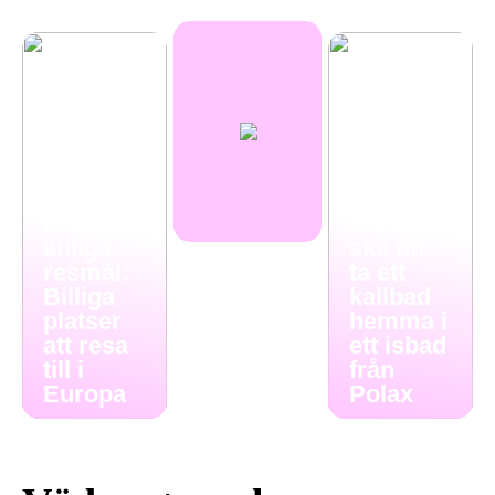
Budgetv
Därför
änliga
ska du
resmål:
ta ett
Billiga
kallbad
platser
hemma i
att resa
ett isbad
till i
från
Europa
Polax