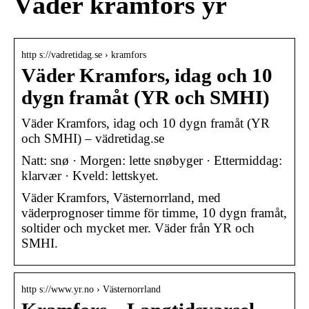
Väder kramfors yr
http s://vadretidag.se › kramfors
Väder Kramfors, idag och 10
dygn framåt (YR och SMHI)
Väder Kramfors, idag och 10 dygn framåt (YR
och SMHI) – vädretidag.se
Natt: snø · Morgen: lette snøbyger · Ettermiddag:
klarvær · Kveld: lettskyet.
Väder Kramfors, Västernorrland, med
väderprognoser timme för timme, 10 dygn framåt,
soltider och mycket mer. Väder från YR och
SMHI.
http s://www.yr.no › Västernorrland