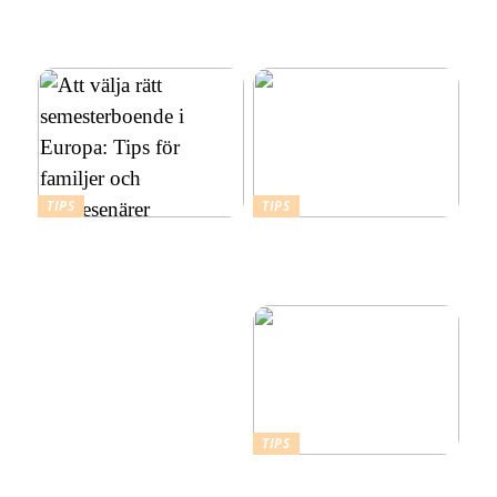
Skapa en hållbar och
kompletta guide
vacker utemiljö med
marktegel
TIPS
TIPS
Att välja rätt
Budgetvänliga resmål:
semesterboende i Europa:
Billiga platser att resa till i
Tips för familjer och
Europa
soloresenärer
TIPS
Därför ska du ta ett