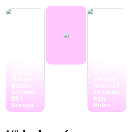
Budgetv
Därför
änliga
ska du
resmål:
ta ett
Billiga
kallbad
platser
hemma i
att resa
ett isbad
till i
från
Europa
Polax