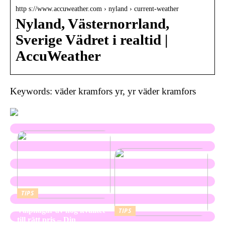
http s://www.accuweather.com › nyland › current-weather
Nyland, Västernorrland,
Sverige Vädret i realtid |
AccuWeather
Keywords: väder kramfors yr, yr väder kramfors
TIPS
Valphagar av hög kvalitet
TIPS
till rätt pris – Din