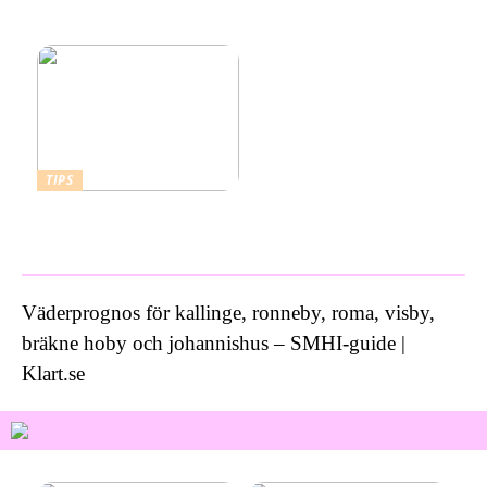
kallbad hemma i ett isbad
från Polax
TIPS
Vad kostar ett bra
inbrottslarm?
Väderprognos för kallinge, ronneby, roma, visby,
bräkne hoby och johannishus – SMHI-guide |
Klart.se