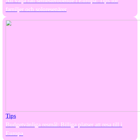
Att välja rätt semesterboende i Europa: Tips för
familjer och soloresenärer
Tips
Budgetvänliga resmål: Billiga platser att resa till i
Europa