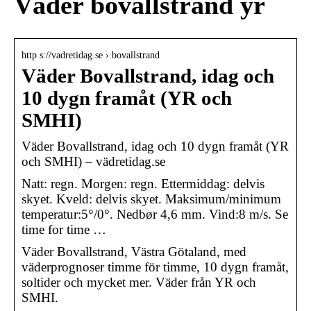
Väder bovallstrand yr
http s://vadretidag.se › bovallstrand
Väder Bovallstrand, idag och
10 dygn framåt (YR och
SMHI)
Väder Bovallstrand, idag och 10 dygn framåt (YR
och SMHI) – vädretidag.se
Natt: regn. Morgen: regn. Ettermiddag: delvis
skyet. Kveld: delvis skyet. Maksimum/minimum
temperatur:5°/0°. Nedbør 4,6 mm. Vind:8 m/s. Se
time for time …
Väder Bovallstrand, Västra Götaland, med
väderprognoser timme för timme, 10 dygn framåt,
soltider och mycket mer. Väder från YR och
SMHI.