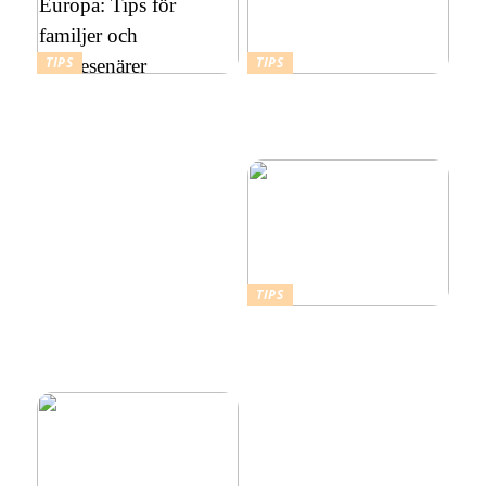
TIPS
TIPS
Att välja rätt
Budgetvänliga resmål:
semesterboende i Europa:
Billiga platser att resa till i
Tips för familjer och
Europa
soloresenärer
TIPS
Därför ska du ta ett
kallbad hemma i ett isbad
från Polax