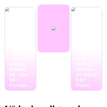
Budgetv
Därför
änliga
ska du
resmål:
ta ett
Billiga
kallbad
platser
hemma i
att resa
ett isbad
till i
från
Europa
Polax