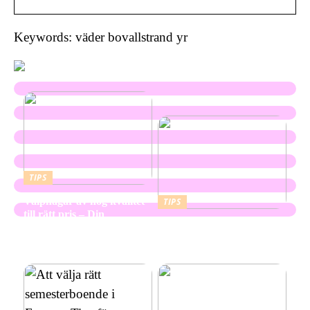
Keywords: väder bovallstrand yr
TIPS
Valphagar av hög kvalitet
TIPS
till rätt pris – Din
Skapa en hållbar och
kompletta guide
vacker utemiljö med
marktegel