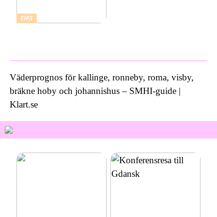
TIPS
Vad kostar ett bra
inbrottslarm?
Väderprognos för kallinge, ronneby, roma, visby,
bräkne hoby och johannishus – SMHI-guide |
Klart.se