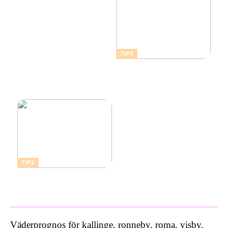
TIPS
Därför ska du ta ett
kallbad hemma i ett isbad
från Polax
TIPS
Vad kostar ett bra
inbrottslarm?
Väderprognos för kallinge, ronneby, roma, visby,