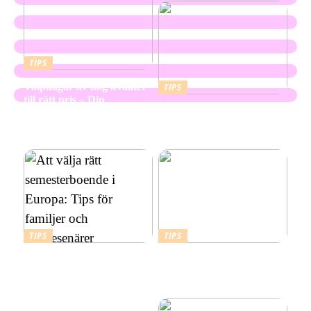
TIPS
Valphagar av hög kvalitet
TIPS
till rätt pris – Din
Skapa en hållbar och
kompletta guide
vacker utemiljö med
marktegel
TIPS
TIPS
Att välja rätt
Budgetvänliga resmål:
semesterboende i Europa:
Billiga platser att resa till i
Tips för familjer och
Europa
soloresenärer