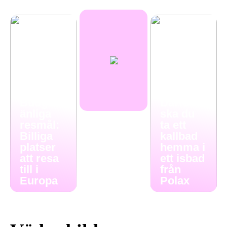
Budgetv
Därför
änliga
ska du
resmål:
ta ett
Billiga
kallbad
platser
hemma i
att resa
ett isbad
till i
från
Europa
Polax