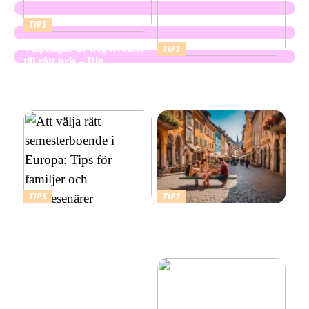
TIPS
Valphagar av hög kvalitet
TIPS
till rätt pris – Din
Skapa en hållbar och
kompletta guide
vacker utemiljö med
marktegel
TIPS
TIPS
Att välja rätt
Budgetvänliga resmål:
semesterboende i Europa:
Billiga platser att resa till i
Tips för familjer och
Europa
soloresenärer