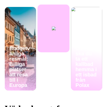
Budgetv
Därför
änliga
ska du
resmål:
ta ett
Billiga
kallbad
platser
hemma i
att resa
ett isbad
till i
från
Europa
Polax