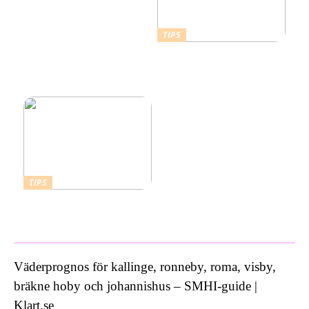
TIPS
Därför ska du ta ett
kallbad hemma i ett isbad
från Polax
TIPS
Vad kostar ett bra
inbrottslarm?
Väderprognos för kallinge, ronneby, roma, visby,
bräkne hoby och johannishus – SMHI-guide |
Klart.se