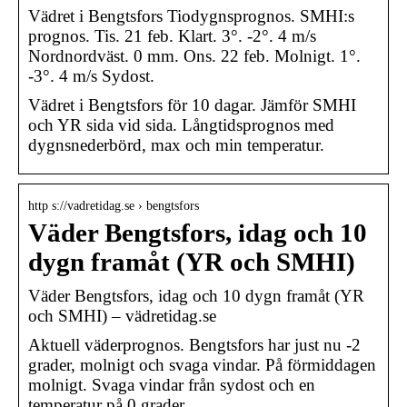
Vädret i Bengtsfors Tiodygnsprognos. SMHI:s
prognos. Tis. 21 feb. Klart. 3°. -2°. 4 m/s
Nordnordväst. 0 mm. Ons. 22 feb. Molnigt. 1°.
-3°. 4 m/s Sydost.
Vädret i Bengtsfors för 10 dagar. Jämför SMHI
och YR sida vid sida. Långtidsprognos med
dygnsnederbörd, max och min temperatur.
http s://vadretidag.se › bengtsfors
Väder Bengtsfors, idag och 10
dygn framåt (YR och SMHI)
Väder Bengtsfors, idag och 10 dygn framåt (YR
och SMHI) – vädretidag.se
Aktuell väderprognos. Bengtsfors har just nu -2
grader, molnigt och svaga vindar. På förmiddagen
molnigt. Svaga vindar från sydost och en
temperatur på 0 grader …