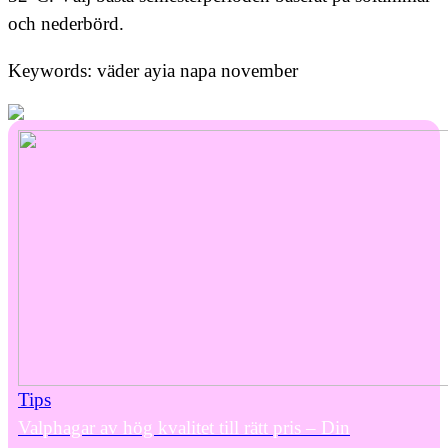
och nederbörd.
Keywords: väder ayia napa november
Tips
Valphagar av hög kvalitet till rätt pris – Din