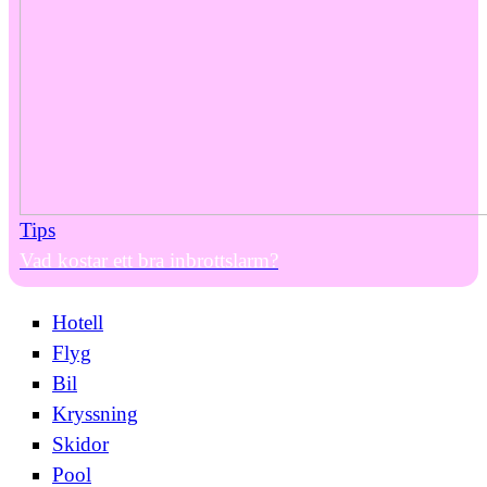
Tips
Vad kostar ett bra inbrottslarm?
Hotell
Flyg
Bil
Kryssning
Skidor
Pool