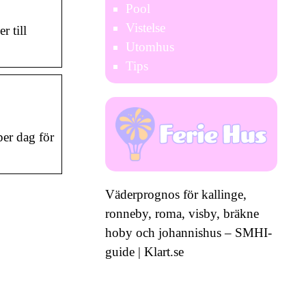
Pool
Vistelse
r till
Utomhus
Tips
per dag för
Väderprognos för kallinge,
ronneby, roma, visby, bräkne
hoby och johannishus – SMHI-
guide | Klart.se