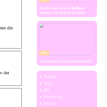
Därför ska du ta ett kallbad
hemma i ett isbad från Polax
ter din
TIPS
Vad kostar ett bra inbrottslarm?
v det
Hotell
Flyg
Bil
Kryssning
Skidor