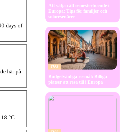
Att välja rätt semesterboende i
Europa: Tips för familjer och
soloresenärer
90 days of
TIPS
de här på
Budgetvänliga resmål: Billiga
platser att resa till i Europa
e. 18 °C …
TIPS