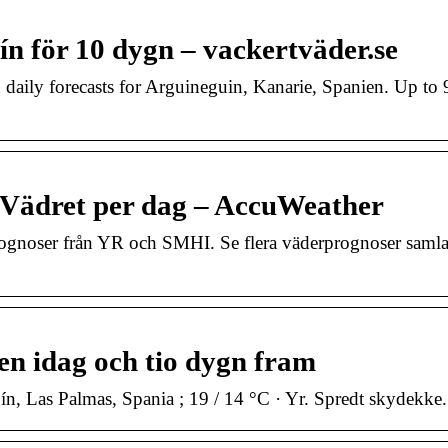
ín för 10 dygn – vackertväder.se
aily forecasts for Arguineguin, Kanarie, Spanien. Up to 
 Vädret per dag – AccuWeather
rognoser från YR och SMHI. Se flera väderprognoser samla
n idag och tio dygn fram
ín, Las Palmas, Spania ; 19 / 14 °C · Yr. Spredt skydekk