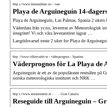
http s://www.timeanddate.no › vaer
Playa de Arguineguín 14-dager
Playa de Arguineguín, Las Palmas, Spania 2 ukers l
Väderdata från yr.no, levererat av Meteorologisk i
integritet! Vi och våra leverantörer lagrar …
Langtidsvarsel neste 2 uker for Playa de Arguinegu
http ://www.vilketvader.se › väderprognos › Spanien
Väderprognos för La Playa de A
Arguineguin är ett av de populäraste resmålen på G
norska meteorologiska institutet och NRK …
http s://www.sistaminuten.se › … › Gran Canaria
Reseguide till Arguineguin – G