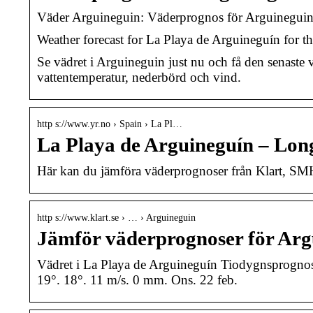
Väder Arguineguin: Väderprognos för Arguinegui
Weather forecast for La Playa de Arguineguín for th
Se vädret i Arguineguin just nu och få den senast
vattentemperatur, nederbörd och vind.
http s://www.yr.no › Spain › La Pl…
La Playa de Arguineguín – Long
Här kan du jämföra väderprognoser från Klart, SM
http s://www.klart.se › … › Arguineguin
Jämför väderprognoser för Arg
Vädret i La Playa de Arguineguín Tiodygnsprognos.
19°. 18°. 11 m/s. 0 mm. Ons. 22 feb.