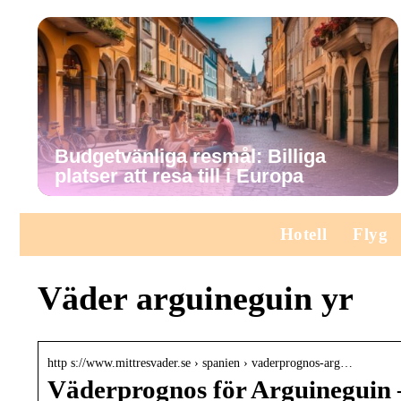
Budgetvänliga resmål: Billiga
platser att resa till i Europa
Hotell
Flyg
Väder arguineguin yr
http s://www.mittresvader.se › spanien › vaderprognos-arg…
Väderprognos för Arguineguin