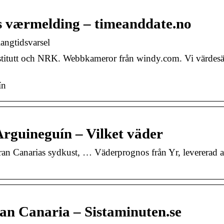
s værmelding – timeanddate.no
angtidsvarsel
nstitutt och NRK. Webbkameror från windy.com. Vi värdesät
ín
rguineguín – Vilket väder
ran Canarias sydkust, … Väderprognos från Yr, levererad a
ran Canaria – Sistaminuten.se