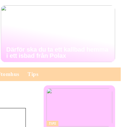
Därför ska du ta ett kallbad hemma
i ett isbad från Polax
Utomhus
Tips
TIPS