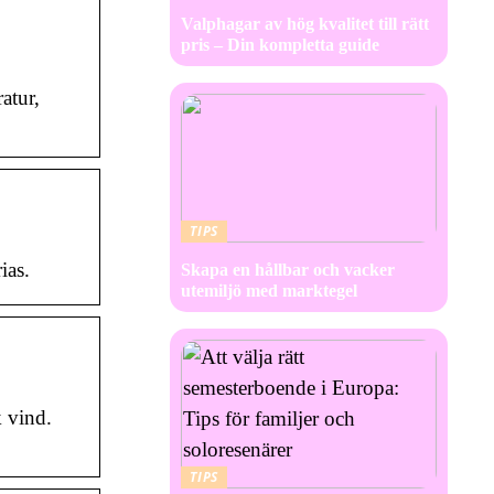
Valphagar av hög kvalitet till rätt
pris – Din kompletta guide
atur,
TIPS
ias.
Skapa en hållbar och vacker
utemiljö med marktegel
 vind.
TIPS