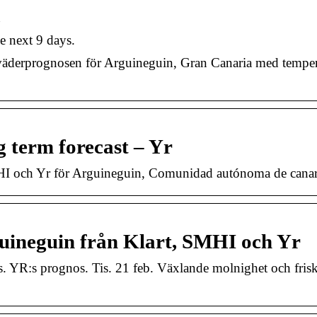
n
e next 9 days.
e väderprognosen för Arguineguin, Gran Canaria med temper
 term forecast – Yr
HI och Yr för Arguineguin, Comunidad autónoma de canar
uineguin från Klart, SMHI och Yr
 YR:s prognos. Tis. 21 feb. Växlande molnighet och frisk