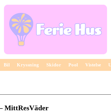
Bil
Kryssning
Skidor
Pool
Vistelse
 – MittResVäder