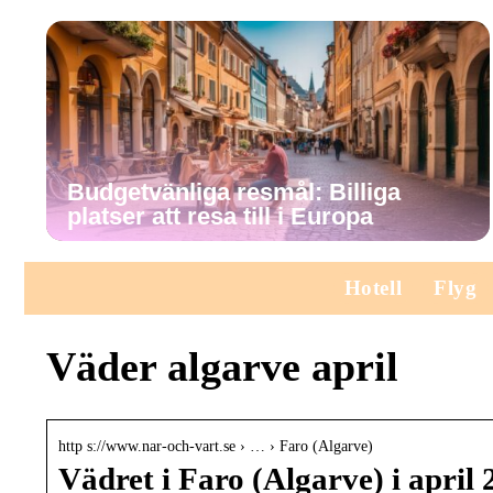
Budgetvänliga resmål: Billiga
platser att resa till i Europa
Hotell
Flyg
Väder algarve april
http s://www.nar-och-vart.se › … › Faro (Algarve)
Vädret i Faro (Algarve) i apri