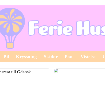
Bil
Kryssning
Skidor
Pool
Vistelse