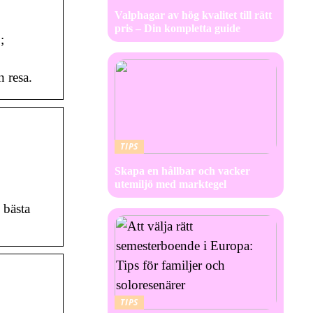
Valphagar av hög kvalitet till rätt
pris – Din kompletta guide
;
n resa.
TIPS
Skapa en hållbar och vacker
utemiljö med marktegel
 bästa
TIPS