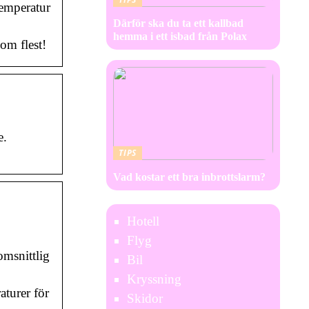
temperatur
Därför ska du ta ett kallbad
hemma i ett isbad från Polax
om flest!
e.
TIPS
Vad kostar ett bra inbrottslarm?
Hotell
Flyg
omsnittlig
Bil
Kryssning
aturer för
Skidor