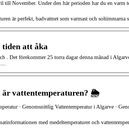
pril till November. Under den här perioden har du en varm 
uren är perfekt, badvattnet som varmast och soltimmarna s
 tiden att åka
 och . Det förekommer 25 torra dagar denna månad i Algarv
° …
 är vattentemperaturen? 🌦️
mperatur · Genomsnittlig Vattentemperatur i Algarve · Gen
klimatinformationen med medeltemperaturer och vattentemper