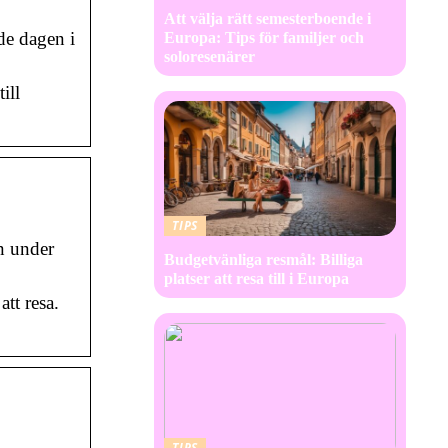
Att välja rätt semesterboende i
de dagen i
Europa: Tips för familjer och
soloresenärer
ill
TIPS
n under
Budgetvänliga resmål: Billiga
platser att resa till i Europa
tt resa.
TIPS