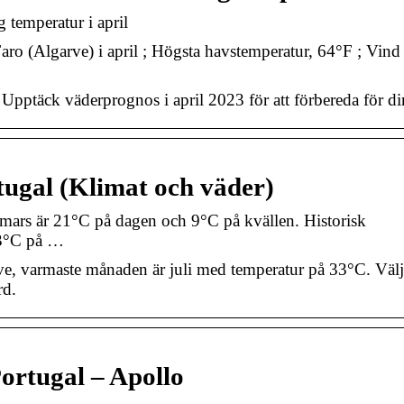
 temperatur i april
ro (Algarve) i april ; Högsta havstemperatur, 64°F ; Vind 
? Upptäck väderprognos i april 2023 för att förbereda för di
tugal (Klimat och väder)
 mars är 21°C på dagen och 9°C på kvällen. Historisk
23°C på …
ve, varmaste månaden är juli med temperatur på 33°C. Välj
rd.
Portugal – Apollo