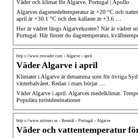
Väder och klimat för Algarve, Portugal | Apollo
Algarves dagsmedeltemperatur är +20 °C och nattmed
april är +30.1 °C och den kallaste är +3.6 …
Hur är vädret längs Algarvekusten? När är vädret som
Portugal. Här finner du dagstemperatur, kvällstempe
http s://www.resvader.com › Algarve › april
Väder Algarve i april
Klimatet i Algarve är detsamma som för övriga Syd
vinterhalvåret. Redan i mars börjar …
Väder Algarve i april. Algarves medelklimat. Tempera
Populära turistdestinationer
http s://www.airtours.se › Resmål › Portugal › Algarve
Väder och vattentemperatur för 