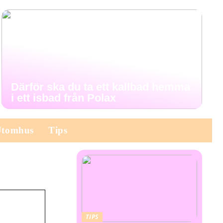
Därför ska du ta ett kallbad hemma
i ett isbad från Polax
Utomhus
Tips
TIPS