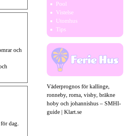
Pool
Vistelse
Utomhus
Tips
somrar och
 och
Väderprognos för kallinge,
ronneby, roma, visby, bräkne
hoby och johannishus – SMHI-
guide | Klart.se
 för dag.