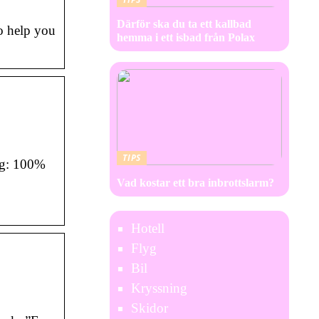
Därför ska du ta ett kallbad
to help you
hemma i ett isbad från Polax
TIPS
ing: 100%
Vad kostar ett bra inbrottslarm?
Hotell
Flyg
Bil
Kryssning
Skidor