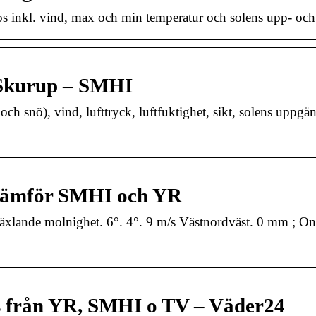
s inkl. vind, max och min temperatur och solens upp- oc
 Skurup – SMHI
ch snö), vind, lufttryck, luftfuktighet, sikt, solens uppgå
 Jämför SMHI och YR
äxlande molnighet. 6°. 4°. 9 m/s Västnordväst. 0 mm ; Ons
 från YR, SMHI o TV – Väder24