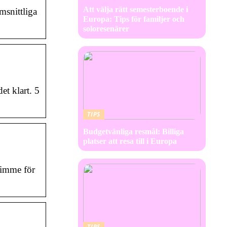
Att välja rätt semesterboende i
msnittliga
Europa: Tips för familjer och
soloresenärer
et klart. 5
TIPS
Budgetvänliga resmål: Billiga
platser att resa till i Europa
timme för
TIPS