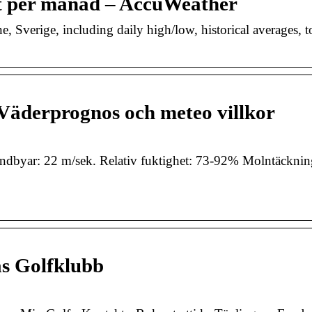
et per månad – AccuWeather
, Sverige, including daily high/low, historical averages, 
 Väderprognos och meteo villkor
 Vindbyar: 22 m/sek. Relativ fuktighet: 73-92% Molntäckn
ås Golfklubb