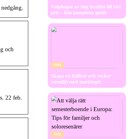
Valphagar av hög kvalitet till rätt
h nedgång.
pris – Din kompletta guide
ng och
TIPS
Skapa en hållbar och vacker
utemiljö med marktegel
. 22 feb.
TIPS