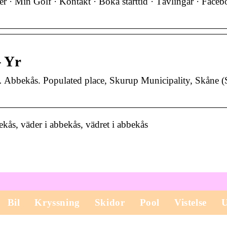
r · Min Golf · Kontakt · Boka starttid · Tävlingar · Face
– Yr
 … Abbekås. Populated place, Skurup Municipality, Skåne 
kås, väder i abbekås, vädret i abbekås
Bil
Kryssning
Skidor
Pool
Vistelse