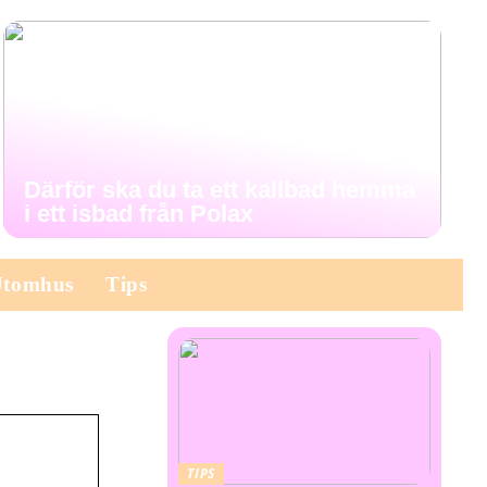
Därför ska du ta ett kallbad hemma
i ett isbad från Polax
Utomhus
Tips
TIPS