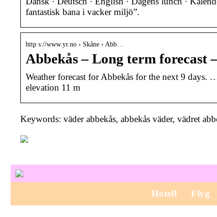
Dansk · Deutsch · English · Dagens lunch · Kalende
fantastisk bana i vacker miljö”.
http s://www.yr.no › Skåne › Abb…
Abbekås – Long term forecast 
Weather forecast for Abbekås for the next 9 days.
elevation 11 m
Keywords: väder abbekås, abbekås väder, vädret abbe
Hotell
Flyg