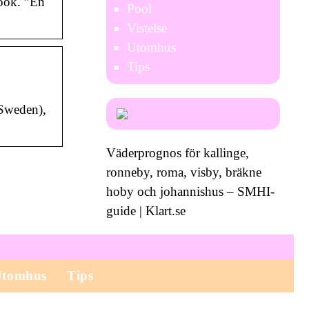
book. ”En
Pool
Vistelse
Utomhus
Tips
(Sweden),
Väderprognos för kallinge,
ronneby, roma, visby, bräkne
hoby och johannishus – SMHI-
guide | Klart.se
Utomhus
Tips