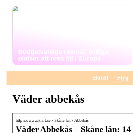
Budgetvänliga resmål: Billiga
platser att resa till i Europa
Hotell
Flyg
Väder abbekås
http s://www.klart.se › Skåne län › Abbekås
Väder Abbekås – Skåne län: 14 