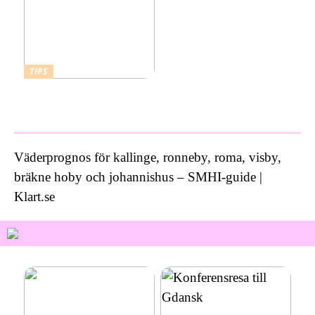
TIPS
Vad kostar ett bra
inbrottslarm?
Väderprognos för kallinge, ronneby, roma, visby,
bräkne hoby och johannishus – SMHI-guide |
Klart.se