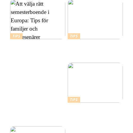
TIPS
TIPS
Att välja rätt
Budgetvänliga resmål:
semesterboende i Europa:
Billiga platser att resa till i
Tips för familjer och
Europa
soloresenärer
TIPS
Därför ska du ta ett
kallbad hemma i ett isbad
från Polax