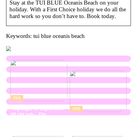
Stay at the TUI BLUE Oceanis Beach on your
holiday. With a First Choice holiday we do all the
hard work so you don’t have to. Book today.
Keywords: tui blue oceanis beach
TIPS
Valphagar av hög kvalitet
TIPS
till rätt pris – Din
Skapa en hållbar och
kompletta guide
vacker utemiljö med
marktegel