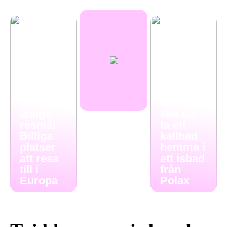
Budgetv
Därför
änliga
ska du
resmål:
ta ett
Billiga
kallbad
platser
hemma i
att resa
ett isbad
till i
från
Europa
Polax