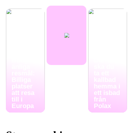
Budgetv
Därför
änliga
ska du
resmål:
ta ett
Billiga
kallbad
platser
hemma i
att resa
ett isbad
till i
från
Europa
Polax