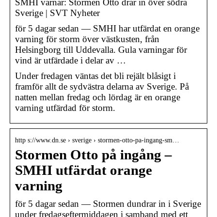
SMHI varnar: Stormen Otto drar in över södra
Sverige | SVT Nyheter
för 5 dagar sedan — SMHI har utfärdat en orange
varning för storm över västkusten, från
Helsingborg till Uddevalla. Gula varningar för
vind är utfärdade i delar av …
Under fredagen väntas det bli rejält blåsigt i
framför allt de sydvästra delarna av Sverige. På
natten mellan fredag och lördag är en orange
varning utfärdad för storm.
http s://www.dn.se › sverige › stormen-otto-pa-ingang-sm…
Stormen Otto på ingång –
SMHI utfärdat orange
varning
för 5 dagar sedan — Stormen dundrar in i Sverige
under fredagseftermiddagen i samband med ett