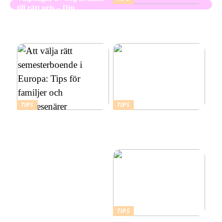
till rätt pris – Din
Skapa en hållbar och
kompletta guide
vacker utemiljö med
marktegel
TIPS
TIPS
Att välja rätt
Budgetvänliga resmål:
semesterboende i Europa:
Billiga platser att resa till i
Tips för familjer och
Europa
soloresenärer
TIPS