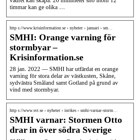
vädret kan skapa. 20 millimeter snö inom 12
timmar kan ge olika …
http s://www.krisinformation.se › nyheter › januari › sm…
SMHI: Orange varning för
stormbyar –
Krisinformation.se
28 jan. 2022 — SMHI har utfärdat en orange
varning för stora delar av västkusten, Skåne,
sydvästra Småland samt Gotland på grund av
vind med stormbyar.
http s://www.svt.se › nyheter › inrikes › smhi-varnar-storm…
SMHI varnar: Stormen Otto
drar in över södra Sverige