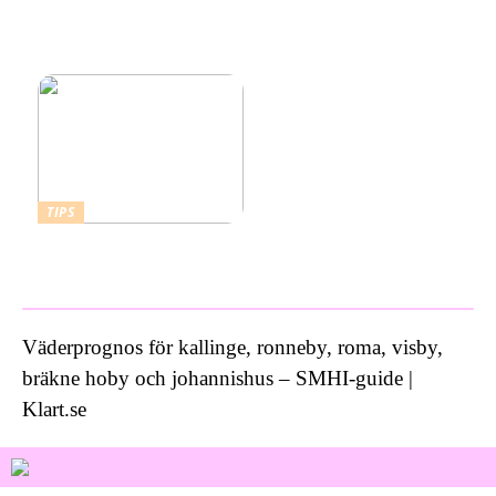
Därför ska du ta ett
kallbad hemma i ett isbad
från Polax
TIPS
Vad kostar ett bra
inbrottslarm?
Väderprognos för kallinge, ronneby, roma, visby,
bräkne hoby och johannishus – SMHI-guide |
Klart.se