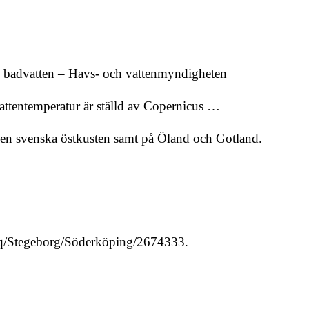
ch badvatten – Havs- och vattenmyndigheten
attentemperatur är ställd av Copernicus …
s den svenska östkusten samt på Öland och Gotland.
.se/q/Stegeborg/Söderköping/2674333.