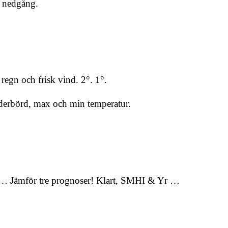
h nedgång.
regn och frisk vind. 2°. 1°.
derbörd, max och min temperatur.
- … Jämför tre prognoser! Klart, SMHI & Yr …