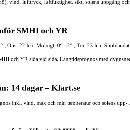
), vind, lufttryck, luftfuktighet, sikt, solens uppgång oc
Jämför SMHI och YR
 ; Ons. 22 feb. Molnigt. 0°. -2° ; Tor. 23 feb. Snöblandat 
 SMHI och YR sida vid sida. Långtidsprognos med dygnsne
n: 14 dagar – Klart.se
rognos inkl. vind, max och min temperatur och solens upp