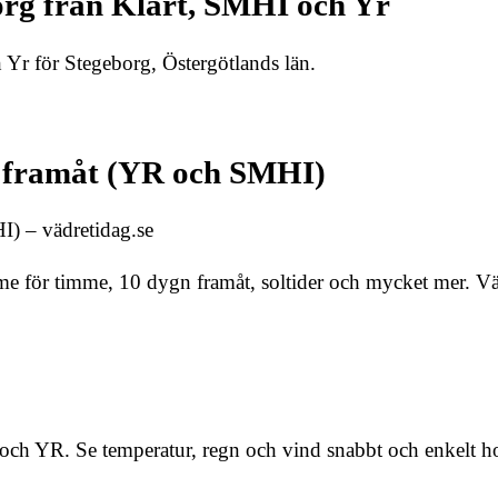
org från Klart, SMHI och Yr
Yr för Stegeborg, Östergötlands län.
n framåt (YR och SMHI)
) – vädretidag.se
me för timme, 10 dygn framåt, soltider och mycket mer. 
och YR. Se temperatur, regn och vind snabbt och enkelt ho