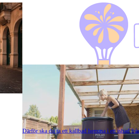
Därför ska du ta ett kallbad hemma i ett isbad fr