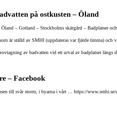
badvatten på ostkusten – Öland
n – Öland – Gotland – Stockholms skärgård – Badplatser o
 som är ställd av SMHI (uppdateras var fjärde timma) och v
 provtagning av badvatten vid ett urval av badplatser läng
ure – Facebook
änsen till svår storm, i byarna i vårt … https://www.smhi