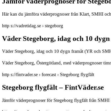
Jämför väderprognoser för Stegeb
Här kan du jämföra väderprognoser från Klart, SMHI och 
http s://vadretidag.se › stegeborg
Väder Stegeborg, idag och 10 dyg
Väder Stegeborg, idag och 10 dygn framåt (YR och SMHI
Väder Stegeborg, Östergötland, med väderprognoser tim
http s://fintvader.se › forecast › Stegeborg flygfält
Stegeborg flygfält – FintVäder.se
Jämför väderprognoser för Stegeborg flygfält från SMHI 