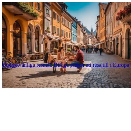
Budgetvänliga resmål: Billiga platser att resa till i Europa