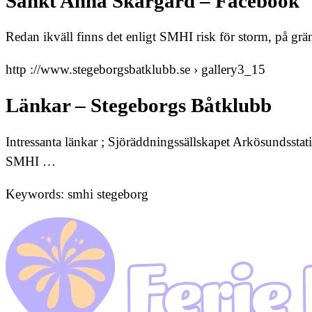
Sankt Anna Skärgård – Facebook
Redan ikväll finns det enligt SMHI risk för storm, på gr
http ://www.stegeborgsbatklubb.se › gallery3_15
Länkar – Stegeborgs Båtklubb
Intressanta länkar ; Sjöräddningssällskapet Arkösundsst
SMHI …
Keywords: smhi stegeborg