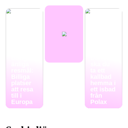
Budgetv
Därför
änliga
ska du
resmål:
ta ett
Billiga
kallbad
platser
hemma i
att resa
ett isbad
till i
från
Europa
Polax