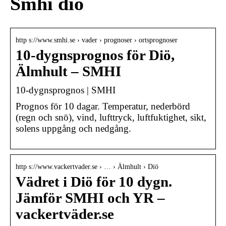
Smhi diö
http s://www.smhi.se › vader › prognoser › ortsprognoser
10-dygnsprognos för Diö,
Älmhult – SMHI
10-dygnsprognos | SMHI
Prognos för 10 dagar. Temperatur, nederbörd
(regn och snö), vind, lufttryck, luftfuktighet, sikt,
solens uppgång och nedgång.
http s://www.vackertvader.se › … › Älmhult › Diö
Vädret i Diö för 10 dygn.
Jämför SMHI och YR –
vackertväder.se