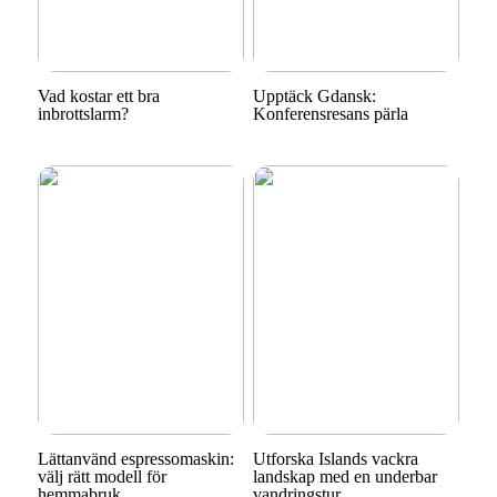
Vad kostar ett bra
Upptäck Gdansk:
inbrottslarm?
Konferensresans pärla
Lättanvänd espressomaskin:
Utforska Islands vackra
välj rätt modell för
landskap med en underbar
hemmabruk
vandringstur