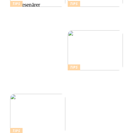
TIPS
TIPS
Att välja rätt
Budgetvänliga resmål:
semesterboende i Europa:
Billiga platser att resa till i
Tips för familjer och
Europa
soloresenärer
TIPS
Därför ska du ta ett
kallbad hemma i ett isbad
från Polax
TIPS