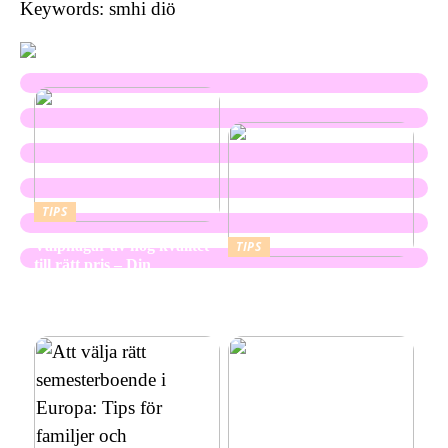
Keywords: smhi diö
TIPS
Valphagar av hög kvalitet
TIPS
till rätt pris – Din
Skapa en hållbar och
kompletta guide
vacker utemiljö med
marktegel