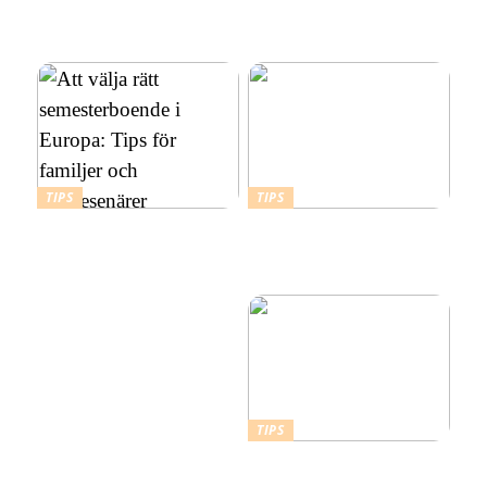
Skapa en hållbar och
kompletta guide
vacker utemiljö med
marktegel
TIPS
TIPS
Att välja rätt
Budgetvänliga resmål:
semesterboende i Europa:
Billiga platser att resa till i
Tips för familjer och
Europa
soloresenärer
TIPS
Därför ska du ta ett