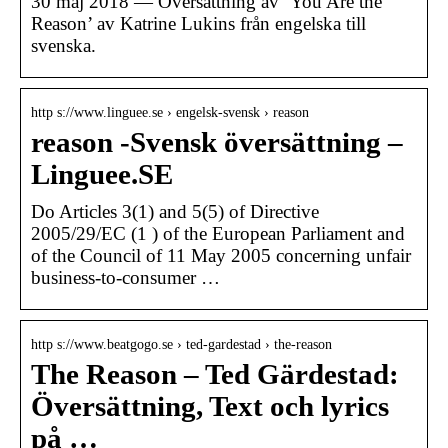
30 maj 2018 — Översättning av ‘You Are the
Reason’ av Katrine Lukins från engelska till
svenska.
http s://www.linguee.se › engelsk-svensk › reason
reason -Svensk översättning –
Linguee.SE
Do Articles 3(1) and 5(5) of Directive
2005/29/EC (1 ) of the European Parliament and
of the Council of 11 May 2005 concerning unfair
business-to-consumer …
http s://www.beatgogo.se › ted-gardestad › the-reason
The Reason – Ted Gärdestad:
Översättning, Text och lyrics
på …