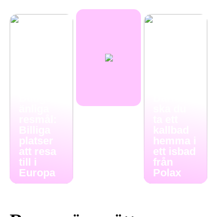
Budgetv
Därför
änliga
ska du
resmål:
ta ett
Billiga
kallbad
platser
hemma i
att resa
ett isbad
till i
från
Europa
Polax